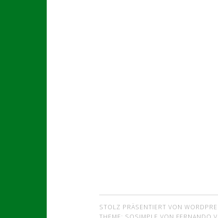
STOLZ PRÄSENTIERT VON WORDPRE
THEME: SOSIMPLE VON
FERNANDO VI