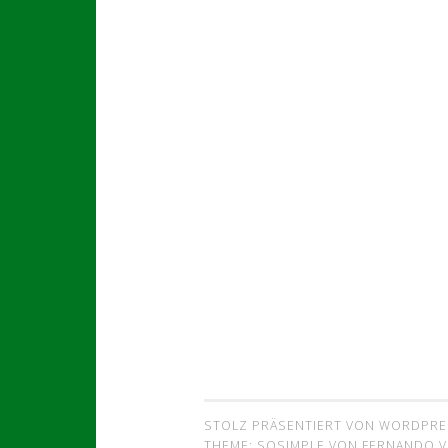
STOLZ PRÄSENTIERT VON WORDPRE
THEME: SOSIMPLE VON
FERNANDO VI