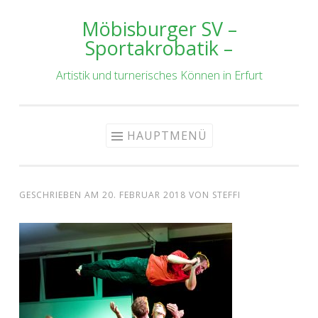
Möbisburger SV –
Zum
Sportakrobatik –
Inhalt
springen
Artistik und turnerisches Können in Erfurt
HAUPTMENÜ
GESCHRIEBEN AM
20. FEBRUAR 2018
VON
STEFFI