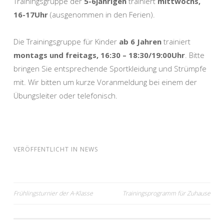
Trainingsgruppe der
5-6jährigen
trainiert
mittwochs,
16-17Uhr
(ausgenommen in den Ferien).
Die Trainingsgruppe für Kinder
ab 6 Jahren
trainiert
montags und freitags, 16:30 – 18:30/19:00Uhr
. Bitte
bringen Sie entsprechende Sportkleidung und Strümpfe
mit. Wir bitten um kurze Voranmeldung bei einem der
Übungsleiter oder telefonisch.
VERÖFFENTLICHT IN
NEWS
Beitragsnavigation
Frühlingsturnier der A-Klasse
Trainingsprogramm für Zuhause