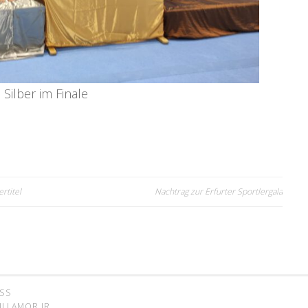
Silber im Finale
rtitel
Nachtrag zur Erfurter Sportlergala
SS
LLAMOR JR.
.