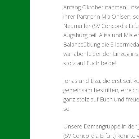
Anfang Oktober nahmen unser
ihrer Partnerin Mia Ohlsen, s
Neumüller (SV Concordia Erfur
Augsburg teil. Alisa und Mia e
Balanceübung die Silbermedai
war aber leider der Einzug ins
stolz auf Euch beide!
Jonas und Liza, die erst seit
gemeinsam bestritten, erreich
ganz stolz auf Euch und freu
so!
Unsere Damengruppe in der Ju
(SV Concordia Erfurt) konnte 